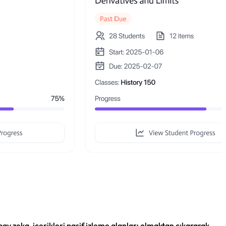
apay zeka, içerikleri pasif izleme alanları olmaktan çıkararak