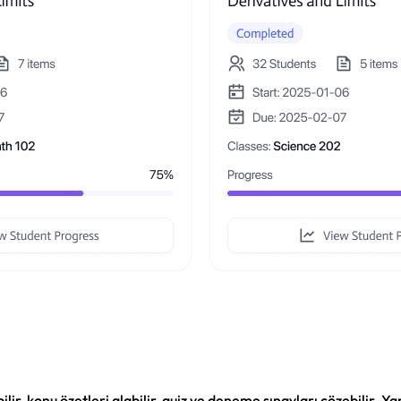
lir, konu özetleri alabilir, quiz ve deneme sınavları çözebilir. Y